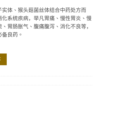
子实体、猴头菇菌丝体结合中药处方而
消化系统疾病，举凡胃痛、慢性胃炎、慢
流、胃肠胀气、腹痛腹泻、消化不良等，
必备良药。
-10 PLUS 数量
车