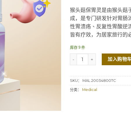
猴头菇保胃灵是由猴头菇
成，是专门研发针对胃肠
性胃溃疡、反复性胃酸逆
皆有疗效，为居家旅行的
库存 9 件
猴头菇保胃灵 HLD HERICIUM U
加入购物
SKU：
MAL 20034800TC
分类：
Medical