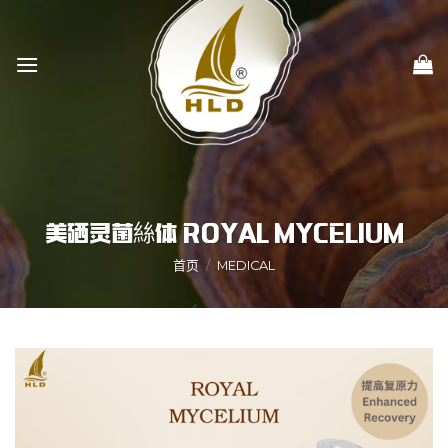
Skip
to
content
美硒灵菌絲体 ROYAL MYCELIUM
首页
/
MEDICAL